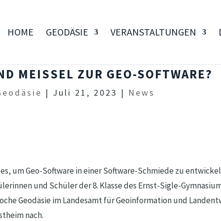
HOME
GEODÄSIE
VERANSTALTUNGEN
D MEISSEL ZUR GEO-SOFTWARE?
Geodäsie
|
Juli 21, 2023
|
News
s, um Geo-Software in einer Software-Schmiede zu entwickel
ülerinnen und Schüler der 8. Klasse des Ernst-Sigle-Gymnasium
woche Geodäsie im Landesamt für Geoinformation und Landent
theim nach.