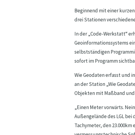
Beginnend mit einer kurzen
drei Stationen verschieden
In der „Code-Werkstatt“ erh
Geoinformationssystems einen
selbstständigen Programmie
sofort im Programm sichtbar
Wie Geodaten erfasst und i
an der Station „Wie Geodat
Objekten mit Maßband und 
„Einen Meter vorwärts. Nein
Außengelände des LGL bei d
Tachymeter, den 23.000km e
vermessungstechnische Softw