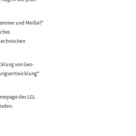
„Hammer und Meißel“
sches
technischen
cklung von Geo-
dungsentwicklung“
Homepage des LGL
inden.