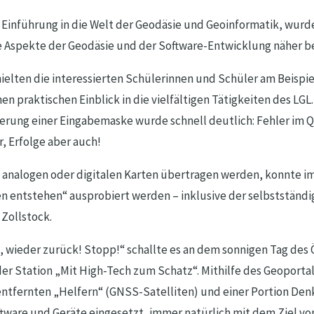
 Einführung in die Welt der Geodäsie und Geoinformatik, wurd
e Aspekte der Geodäsie und der Software-Entwicklung näher b
ielten die interessierten Schülerinnen und Schüler am Beispie
 praktischen Einblick in die vielfältigen Tätigkeiten des LGL.
rung einer Eingabemaske wurde schnell deutlich: Fehler im Q
, Erfolge aber auch!
n analogen oder digitalen Karten übertragen werden, konnte i
en entstehen“ ausprobiert werden – inklusive der selbstständ
Zollstock.
, wieder zurück! Stopp!“ schallte es an dem sonnigen Tag des 
er Station „Mit High-Tech zum Schatz“. Mithilfe des Geoporta
ntfernten „Helfern“ (GNSS-Satelliten) und einer Portion De
are und Geräte eingesetzt, immer natürlich mit dem Ziel vor 