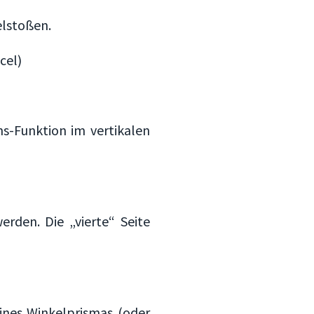
elstoßen.
cel)
-Funktion im vertikalen
rden. Die „vierte“ Seite
eines Winkelprismas (oder