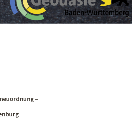
rneuordnung –
fenburg