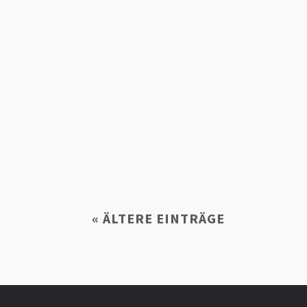
Geodäsie und Abenteuer vor der Haustür:
alle, die im Ländle unterwegs sind und d
« ÄLTERE EINTRÄGE