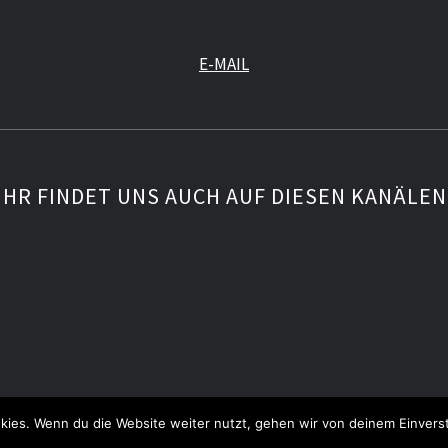
E-MAIL
IHR FINDET UNS AUCH AUF DIESEN KANÄLEN
IMPRESSUM
DATENSCHUTZERKLÄRUNG
kies. Wenn du die Website weiter nutzt, gehen wir von deinem Einvers