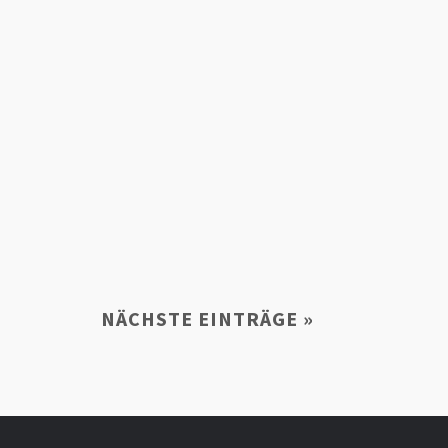
äsie bietet in den Sommerferien für
nChallenge an: Interessante...
NÄCHSTE EINTRÄGE »