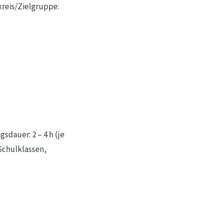
kreis/Zielgruppe:
dauer: 2 – 4 h (je
Schulklassen,